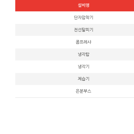
설비명
단자압착기
전선탈피기
콤프레샤
냉각탑
냉각기
제습기
은분부스